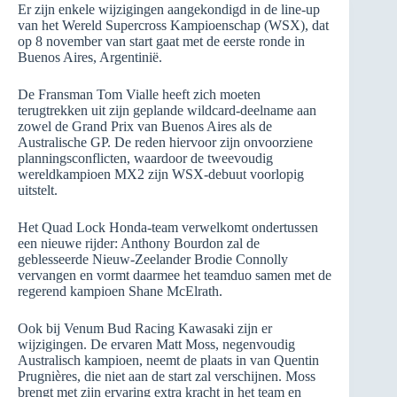
Er zijn enkele wijzigingen aangekondigd in de line-up
van het Wereld Supercross Kampioenschap (WSX), dat
op 8 november van start gaat met de eerste ronde in
Buenos Aires, Argentinië.
De Fransman Tom Vialle heeft zich moeten
terugtrekken uit zijn geplande wildcard-deelname aan
zowel de Grand Prix van Buenos Aires als de
Australische GP. De reden hiervoor zijn onvoorziene
planningsconflicten, waardoor de tweevoudig
wereldkampioen MX2 zijn WSX-debuut voorlopig
uitstelt.
Het Quad Lock Honda-team verwelkomt ondertussen
een nieuwe rijder: Anthony Bourdon zal de
geblesseerde Nieuw-Zeelander Brodie Connolly
vervangen en vormt daarmee het teamduo samen met de
regerend kampioen Shane McElrath.
Ook bij Venum Bud Racing Kawasaki zijn er
wijzigingen. De ervaren Matt Moss, negenvoudig
Australisch kampioen, neemt de plaats in van Quentin
Prugnières, die niet aan de start zal verschijnen. Moss
brengt met zijn ervaring extra kracht in het team en