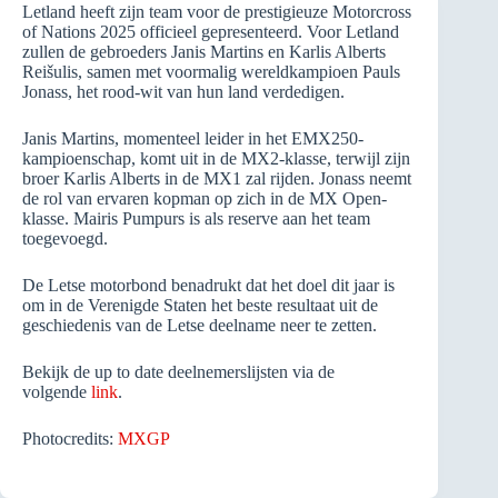
Letland heeft zijn team voor de prestigieuze Motorcross
of Nations 2025 officieel gepresenteerd. Voor Letland
zullen de gebroeders Janis Martins en Karlis Alberts
Reišulis, samen met voormalig wereldkampioen Pauls
Jonass, het rood-wit van hun land verdedigen.
Janis Martins, momenteel leider in het EMX250-
kampioenschap, komt uit in de MX2-klasse, terwijl zijn
broer Karlis Alberts in de MX1 zal rijden. Jonass neemt
de rol van ervaren kopman op zich in de MX Open-
klasse. Mairis Pumpurs is als reserve aan het team
toegevoegd.
De Letse motorbond benadrukt dat het doel dit jaar is
om in de Verenigde Staten het beste resultaat uit de
geschiedenis van de Letse deelname neer te zetten.
Bekijk de up to date deelnemerslijsten via de
volgende
link
.
Photocredits:
MXGP