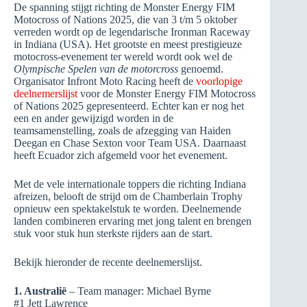
De spanning stijgt richting de Monster Energy FIM
Motocross of Nations 2025, die van 3 t/m 5 oktober
verreden wordt op de legendarische Ironman Raceway
in Indiana (USA). Het grootste en meest prestigieuze
motocross-evenement ter wereld wordt ook wel de
Olympische Spelen van de motorcross
genoemd.
Organisator Infront Moto Racing heeft de
voorlopige
deelnemerslijst
voor de Monster Energy FIM Motocross
of Nations 2025 gepresenteerd. Echter kan er nog het
een en ander gewijzigd worden in de
teamsamenstelling, zoals de afzegging van Haiden
Deegan en Chase Sexton voor Team USA. Daarnaast
heeft Ecuador zich afgemeld voor het evenement.
Met de vele internationale toppers die richting Indiana
afreizen, belooft de strijd om de Chamberlain Trophy
opnieuw een spektakelstuk te worden. Deelnemende
landen combineren ervaring met jong talent en brengen
stuk voor stuk hun sterkste rijders aan de start.
Bekijk hieronder de recente deelnemerslijst.
1. Australië
– Team manager: Michael Byrne
#1 Jett Lawrence