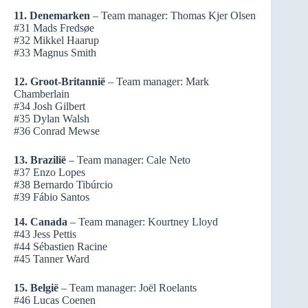
11. Denemarken
– Team manager: Thomas Kjer Olsen
#31 Mads Fredsøe
#32 Mikkel Haarup
#33 Magnus Smith
12. Groot-Britannië
– Team manager: Mark
Chamberlain
#34 Josh Gilbert
#35 Dylan Walsh
#36 Conrad Mewse
13. Brazilië
– Team manager: Cale Neto
#37 Enzo Lopes
#38 Bernardo Tibúrcio
#39 Fábio Santos
14. Canada
– Team manager: Kourtney Lloyd
#43 Jess Pettis
#44 Sébastien Racine
#45 Tanner Ward
15.
België
– Team manager: Joël Roelants
#46 Lucas Coenen