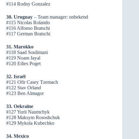
#114 Rodny Gonzalez
30.
Uruguay
– Team manager: onbekend
#115 Nicolas Rolando
#116 Alfonso Bratschi
#117 German Bratschi
31. Marokko
#118 Saad Soulimani
#119 Noam Jayal
#120 Eilies Poget
32. Israël
#121 Ofir Casey Tzemach
#122 Stav Orland
#123 Ben Almagor
33. Oekraïne
#127 Yurii Naumchyk
#128 Maksym Rososhchuk
#129 Mykola Kubechko
34. Mexico