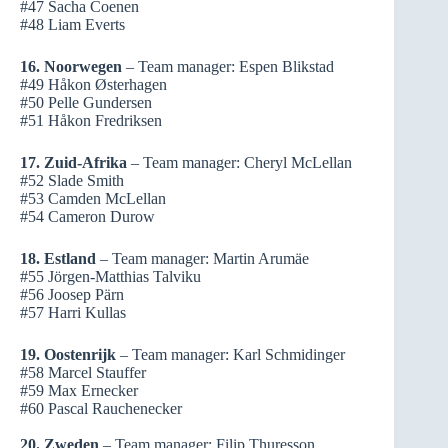
#47 Sacha Coenen
#48 Liam Everts
16. Noorwegen
– Team manager: Espen Blikstad
#49 Håkon Østerhagen
#50 Pelle Gundersen
#51 Håkon Fredriksen
17. Zuid-Afrika
– Team manager: Cheryl McLellan
#52 Slade Smith
#53 Camden McLellan
#54 Cameron Durow
18. Estland
– Team manager: Martin Arumäe
#55 Jörgen-Matthias Talviku
#56 Joosep Pärn
#57 Harri Kullas
19. Oostenrijk
– Team manager: Karl Schmidinger
#58 Marcel Stauffer
#59 Max Ernecker
#60 Pascal Rauchenecker
20. Zweden
– Team manager: Filip Thuresson