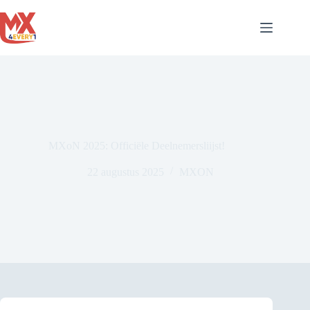
Ga
naar
de
inhoud
MXoN 2025: Officiële Deelnemersliijst!
22 augustus 2025
MXON