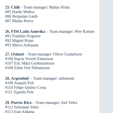
25. Chili
– Team manager: Matías Horta
#85 Hardy Muñoz
#86 Benjamin Garib
#87 Matías Pavez
26. FIM Latin Amerika
– Team manager: Père Ramon
#91 Franklin Noguera
#92 Miguel Rojas
#93 Marco Antezana
27. IJsland
– Team manager: Oliver Gustafsson
#106 Ingvar Sverrir Einarsson
#107 Eric Máni Guðmundsson
#108 Eiður Orri Pálmarsson
28. Argentinië
– Team manager: onbekend
#109 Joaquín Poli
#110 Felipe Quirno Costa
#111 Agustín Poli
29. Puerto Rico
– Team manager: Joel Velez
#112 Sebastian Velez
#113 Ivan Aldama