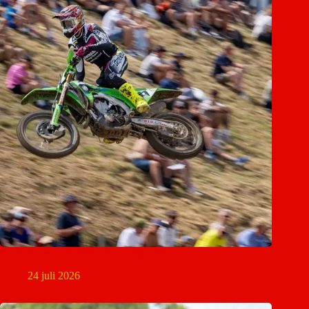
Pauls Jonass mist MXGP van Tsjechië
24 juli 2026