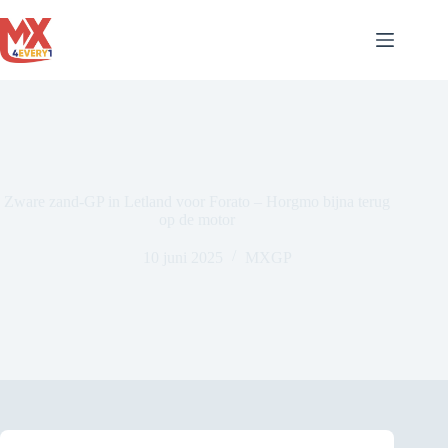
Ga
naar
de
inhoud
Zware zand-GP in Letland voor Forato – Horgmo bijna terug
op de motor
10 juni 2025
MXGP