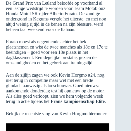
De Grand Prix van Letland beloofde op voorhand al
een lastige wedstrijd te worden voor Team Motoblouz
Honda Motul SR rijder Alberto Forato. De zandige
ondergrond in Kegums vergde het uiterste, en met nog
altijd weinig rijtijd in de benen na zijn blessure, werd
het een taai weekend voor de Italiaan.
Forato moest als negentiende achter het hek
plaatsnemen en wist de twee manches als 18e en 17e te
beëindigen – goed voor een 18e plaats in het
dagklassement. Een degelijke prestatie, gezien de
omstandigheden en het gebrek aan trainingstijd.
Aan de zijlijn zagen we ook Kevin Horgmo #24, nog
niet terug in competitie maar wel met een brede
glimlach aanwezig als toeschouwer. Goed nieuws:
aankomende donderdag test hij opnieuw op de motor.
Als alles goed verloopt, zien we hem volgende week
terug in actie tijdens het
Frans kampioenschap Elite
.
Bekijk de recentste vlog van Kevin Horgmo hieronder: