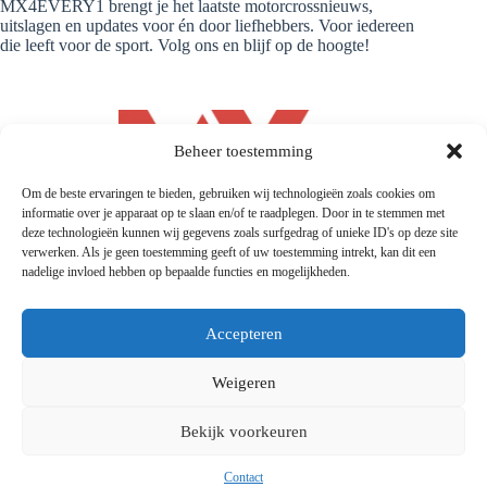
MX4EVERY1 brengt je het laatste motorcrossnieuws,
uitslagen en updates voor én door liefhebbers. Voor iedereen
die leeft voor de sport. Volg ons en blijf op de hoogte!
Beheer toestemming
Om de beste ervaringen te bieden, gebruiken wij technologieën zoals cookies om
informatie over je apparaat op te slaan en/of te raadplegen. Door in te stemmen met
deze technologieën kunnen wij gegevens zoals surfgedrag of unieke ID's op deze site
verwerken. Als je geen toestemming geeft of uw toestemming intrekt, kan dit een
nadelige invloed hebben op bepaalde functies en mogelijkheden.
Accepteren
Weigeren
© 2026 |
Mx4every1.com
| Designed and Developed by
MX4EVERY1
Bekijk voorkeuren
Contact
Privacyverklaring