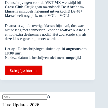
De inschrijvingen voor de
VET MX
wedstrijd bij
Cross Club Cuijk
gaan razendsnel! De
Abraham-
klasse
is inmiddels
helemaal uitverkocht
! De
40+
klasse
heeft nog plek, maar VOL = VOL!
Daarnaast zijn de overige klasses bijna vol, dus wacht
niet te lang met aanmelden. Voor de
65/85cc klasse
zijn
er nog extra deelnemers nodig. Het zou zonde zijn als
deze klasse geschrapt moet worden.
Let op:
De inschrijvingen sluiten op
10 augustus om
18:00 uur
.
Na deze datum is inschrijven
niet meer mogelijk
!
Schrijf je hier in!
Geen
Live Updates 2026
resultaten