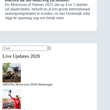
iedereen die ons onderweg zal steunen!”
De Motocross of Nations 2025, dat op 4 en 5 oktober
zal plaatsvinden, belooft nu al een groots internationaal
motorsportspektakel te worden, en met Oostenrijk erbij
stijgt de spanning nog een beetje meer.
Geen
Live Updates 2026
resultaten
AMA Pro Motocross 2026 Washougal