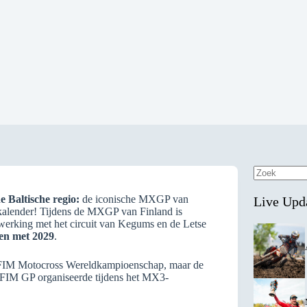
Geen
resultaten
e Baltische regio:
de iconische MXGP van
Live Upd
 kalender! Tijdens de MXGP van Finland is
erking met het circuit van Kegums en de Letse
 en met 2029
.
 FIM Motocross Wereldkampioenschap, maar de
ste FIM GP organiseerde tijdens het MX3-