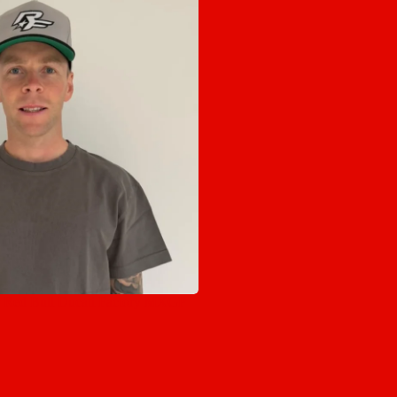
r Red Bull Ducati Factory MXGP