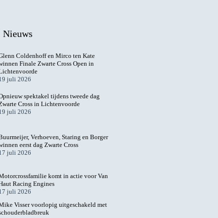
l Nieuws
Glenn Coldenhoff en Mirco ten Kate
winnen Finale Zwarte Cross Open in
Lichtenvoorde
19 juli 2026
Opnieuw spektakel tijdens tweede dag
Zwarte Cross in Lichtenvoorde
19 juli 2026
Buurmeijer, Verhoeven, Staring en Borger
winnen eerst dag Zwarte Cross
17 juli 2026
Motorcrossfamilie komt in actie voor Van
Haut Racing Engines
17 juli 2026
Mike Visser voorlopig uitgeschakeld met
schouderbladbreuk