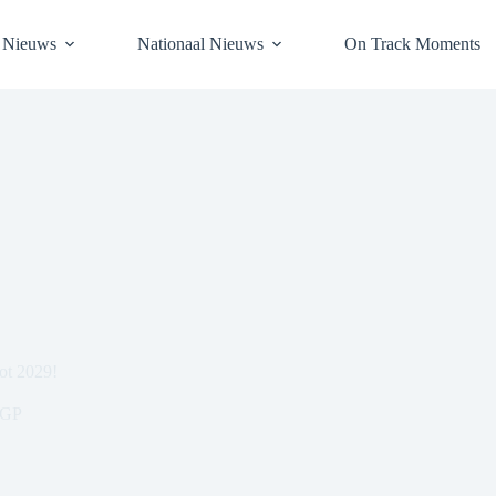
l Nieuws
Nationaal Nieuws
On Track Moments
ot 2029!
GP