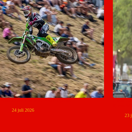
Pauls Jonass mist MXGP van Tsjechië
Glenn Col
tijdens 
24 juli 2026
23 