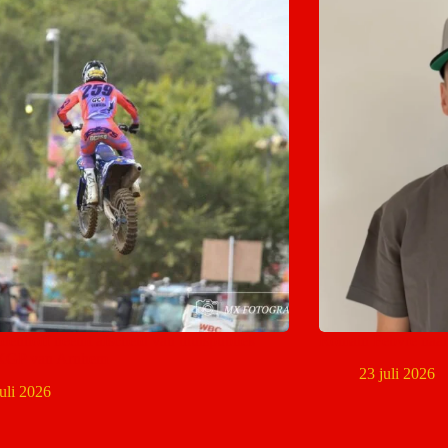
denhoff neemt afscheid van thuispubliek
Romain Febvre naa
MXGP van Arnhem
23 juli 2026
juli 2026