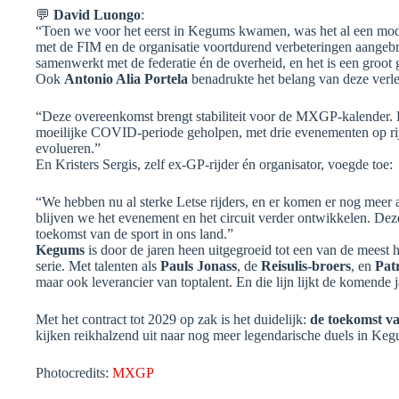
💬
David Luongo
:
“Toen we voor het eerst in Kegums kwamen, was het al een mode
met de FIM en de organisatie voortdurend verbeteringen aangebr
samenwerkt met de federatie én de overheid, en het is een groot
Ook
Antonio Alia Portela
benadrukte het belang van deze verl
“Deze overeenkomst brengt stabiliteit voor de MXGP-kalender. Kr
moeilijke COVID-periode geholpen, met drie evenementen op rij. De
evolueren.”
En Kristers Sergis, zelf ex-GP-rijder én organisator, voegde toe:
“We hebben nu al sterke Letse rijders, en er komen er nog meer 
blijven we het evenement en het circuit verder ontwikkelen. Dez
toekomst van de sport in ons land.”
Kegums
is door de jaren heen uitgegroeid tot een van de meest
serie. Met talenten als
Pauls Jonass
, de
Reisulis-broers
, en
Patr
maar ook leverancier van toptalent. En die lijn lijkt de komende j
Met het contract tot 2029 op zak is het duidelijk:
de toekomst v
kijken reikhalzend uit naar nog meer legendarische duels in Ke
Photocredits:
MXGP