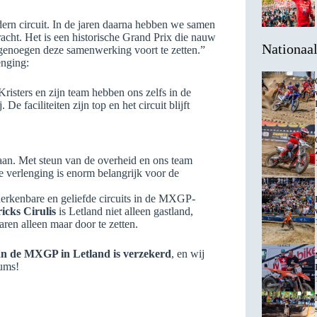
rn circuit. In de jaren daarna hebben we samen
acht. Het is een historische Grand Prix die nauw
Nationaa
 genoegen deze samenwerking voort te zetten.”
enging:
isters en zijn team hebben ons zelfs in de
 faciliteiten zijn top en het circuit blijft
aan. Met steun van de overheid en ons team
e verlenging is enorm belangrijk voor de
 herkenbare en geliefde circuits in de MXGP-
icks Cirulis
is Letland niet alleen gastland,
aren alleen maar door te zetten.
an de MXGP in Letland is verzekerd
, en wij
gums!