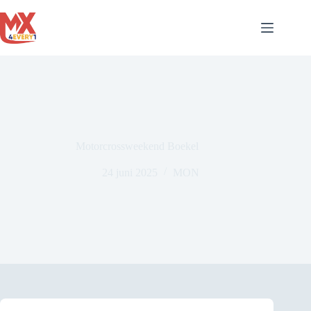
Ga
naar
de
inhoud
Motorcrossweekend Boekel
24 juni 2025
MON