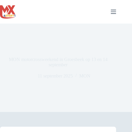
Ga
naar
de
inhoud
MON motorcrossweekend in Groesbeek op 13 en 14
september
11 september 2025
MON