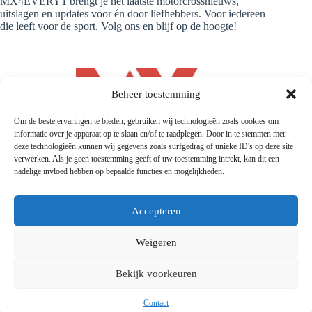
MX4EVERY1 brengt je het laatste motorcrossnieuws,
uitslagen en updates voor én door liefhebbers. Voor iedereen
die leeft voor de sport. Volg ons en blijf op de hoogte!
Beheer toestemming
Om de beste ervaringen te bieden, gebruiken wij technologieën zoals cookies om
informatie over je apparaat op te slaan en/of te raadplegen. Door in te stemmen met
deze technologieën kunnen wij gegevens zoals surfgedrag of unieke ID's op deze site
verwerken. Als je geen toestemming geeft of uw toestemming intrekt, kan dit een
nadelige invloed hebben op bepaalde functies en mogelijkheden.
Accepteren
Weigeren
© 2026 |
Mx4every1.com
| Designed and Developed by
MX4EVERY1
Bekijk voorkeuren
Contact
Privacyverklaring