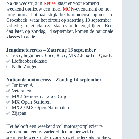
Na de wedstrijd in
Reusel
staat er voor komend
weekend opnieuw een mooi
MON
-evenement op het
programma. Ditmaal strijkt het kampioenschap neer in
Groesbeek, waar het circuit op zaterdag 13 september
volledig in het teken zal staan van de jeugdrijders. Een
dag later, op zondag 14 september, komen de nationale
klasses in actie.
𝐉𝐞𝐮𝐠𝐝𝐦𝐨𝐭𝐨𝐫𝐜𝐫𝐨𝐬𝐬 – 𝐙𝐚𝐭𝐞𝐫𝐝𝐚𝐠 𝟏𝟑 𝐬𝐞𝐩𝐭𝐞𝐦𝐛𝐞𝐫
✅ 50cc, beginners, 65cc, 85cc, MX2 Jeugd en Quads
✅ Liefhebbersklasse
✅ Natte Zuiger
𝐍𝐚𝐭𝐢𝐨𝐧𝐚𝐥𝐞 𝐦𝐨𝐭𝐨𝐫𝐜𝐫𝐨𝐬𝐬 – 𝐙𝐨𝐧𝐝𝐚𝐠 𝟏𝟒 𝐬𝐞𝐩𝐭𝐞𝐦𝐛𝐞𝐫
✅ Junioren A
✅ Veteranen
✅ MX2 Senioren / 125cc Cup
✅ MX Open Senioren
✅ MX2 / MX Open Nationalen
✅ Zijspan
Het belooft een weekend vol motorsportplezier te
worden met een gevarieerd deelnemersveld en
spannende wedstrijden voor zowel rijders als publiek.