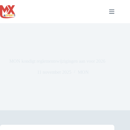
Ga
naar
de
inhoud
MON kondigt reglementswijzigingen aan voor 2026
11 november 2025
MON