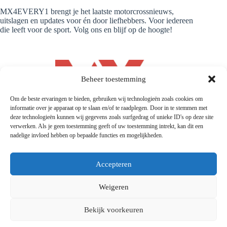
MX4EVERY1 brengt je het laatste motorcrossnieuws,
uitslagen en updates voor én door liefhebbers. Voor iedereen
die leeft voor de sport. Volg ons en blijf op de hoogte!
Beheer toestemming
Om de beste ervaringen te bieden, gebruiken wij technologieën zoals cookies om
informatie over je apparaat op te slaan en/of te raadplegen. Door in te stemmen met
deze technologieën kunnen wij gegevens zoals surfgedrag of unieke ID's op deze site
verwerken. Als je geen toestemming geeft of uw toestemming intrekt, kan dit een
nadelige invloed hebben op bepaalde functies en mogelijkheden.
Accepteren
Weigeren
© 2026 |
Mx4every1.com
| Designed and Developed by
MX4EVERY1
Bekijk voorkeuren