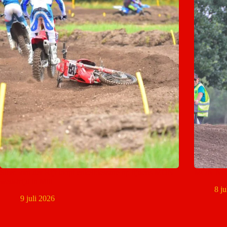
Silvo van der Rijt loopt enkelblessure op tijdens MON-
MON NK J
wedstrijd in Mill
8 j
9 juli 2026