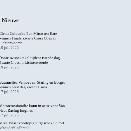
l Nieuws
Glenn Coldenhoff en Mirco ten Kate
winnen Finale Zwarte Cross Open in
Lichtenvoorde
19 juli 2026
Opnieuw spektakel tijdens tweede dag
Zwarte Cross in Lichtenvoorde
19 juli 2026
Buurmeijer, Verhoeven, Staring en Borger
winnen eerst dag Zwarte Cross
17 juli 2026
Motorcrossfamilie komt in actie voor Van
Haut Racing Engines
17 juli 2026
Mike Visser voorlopig uitgeschakeld met
schouderbladbreuk