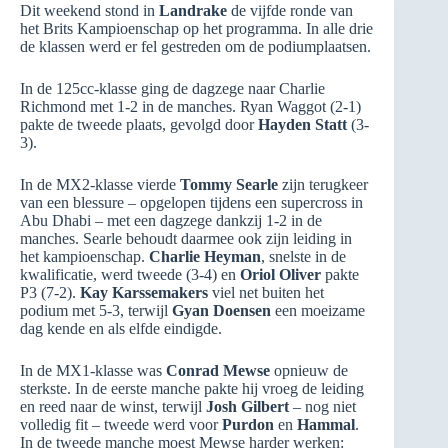
Dit weekend stond in
Landrake
de vijfde ronde van
het Brits Kampioenschap op het programma. In alle drie
de klassen werd er fel gestreden om de podiumplaatsen.
In de 125cc-klasse ging de dagzege naar Charlie
Richmond met 1-2 in de manches. Ryan Waggot (2-1)
pakte de tweede plaats, gevolgd door
Hayden Statt
(3-
3).
In de MX2-klasse vierde
Tommy Searle
zijn terugkeer
van een blessure – opgelopen tijdens een supercross in
Abu Dhabi – met een dagzege dankzij 1-2 in de
manches. Searle behoudt daarmee ook zijn leiding in
het kampioenschap.
Charlie Heyman
, snelste in de
kwalificatie, werd tweede (3-4) en
Oriol Oliver
pakte
P3 (7-2).
Kay Karssemakers
viel net buiten het
podium met 5-3, terwijl
Gyan Doensen
een moeizame
dag kende en als elfde eindigde.
In de MX1-klasse was
Conrad Mewse
opnieuw de
sterkste. In de eerste manche pakte hij vroeg de leiding
en reed naar de winst, terwijl
Josh Gilbert
– nog niet
volledig fit – tweede werd voor
Purdon
en
Hammal
.
In de tweede manche moest Mewse harder werken: