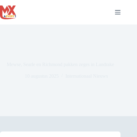
Ga
naar
de
inhoud
Mewse, Searle en Richmond pakken zeges in Landrake
10 augustus 2025
Internationaal Nieuws