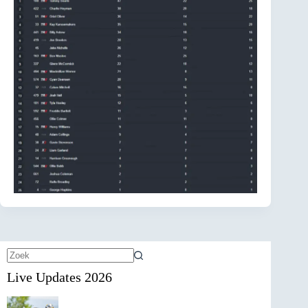
Geen
Live Updates 2026
resultaten