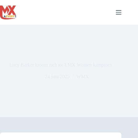
Ga
naar
de
inhoud
Lucy Barker kroont zich tot EMX Women kampioen
24 juni 2025
WMX