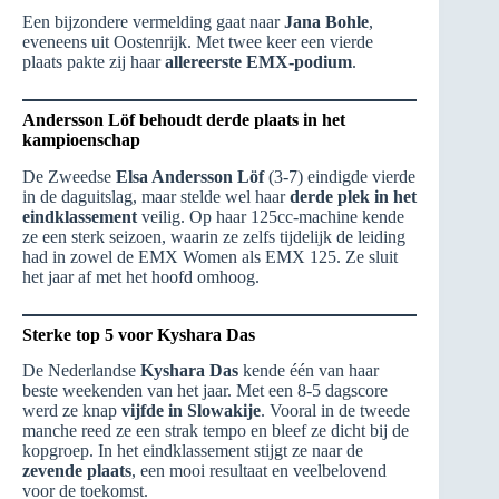
Een bijzondere vermelding gaat naar
Jana Bohle
,
eveneens uit Oostenrijk. Met twee keer een vierde
plaats pakte zij haar
allereerste EMX-podium
.
Andersson Löf behoudt derde plaats in het
kampioenschap
De Zweedse
Elsa Andersson Löf
(3-7) eindigde vierde
in de daguitslag, maar stelde wel haar
derde plek in het
eindklassement
veilig. Op haar 125cc-machine kende
ze een sterk seizoen, waarin ze zelfs tijdelijk de leiding
had in zowel de EMX Women als EMX 125. Ze sluit
het jaar af met het hoofd omhoog.
Sterke top 5 voor Kyshara Das
De Nederlandse
Kyshara Das
kende één van haar
beste weekenden van het jaar. Met een 8-5 dagscore
werd ze knap
vijfde in Slowakije
. Vooral in de tweede
manche reed ze een strak tempo en bleef ze dicht bij de
kopgroep. In het eindklassement stijgt ze naar de
zevende plaats
, een mooi resultaat en veelbelovend
voor de toekomst.