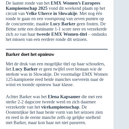
De laatste ronde van het
EMX Women’s Europees
Kampioenschap 2025
vond dit weekend plaats op het
circuit van
Velke Uherce in Slowakije
. Met nog één
ronde te gaan en een voorsprong van zeven punten op
de concurrentie, maakte
Lucy Barker
geen fouten. De
Britse zette een dominante 1-1 score neer en verzekerde
zich zo van haar
tweede EMX Women-titel
– ondanks
het missen van een eerdere ronde dit seizoen.
Barker doet het opnieuw
Met de druk van een mogelijke titel op haar schouders,
liet
Lucy Barker
er geen twijfel over bestaan wie de
sterkste was in Slowakije. De voormalige EMX Women
125-kampioene reed beide manches soeverein naar de
winst en toonde opnieuw haar klasse.
Achter Barker was het
Elena Kapsamer
die met een
sterke 2-2 dagscore tweede werd en zich daarmee
verzekerde van het
vicekampioenschap
. De
Oostenrijkse liet haar beste vorm van het seizoen zien
en reed in de eerste manche zelfs op gelijke snelheid
met Barker, maar kon haar net niet passeren.