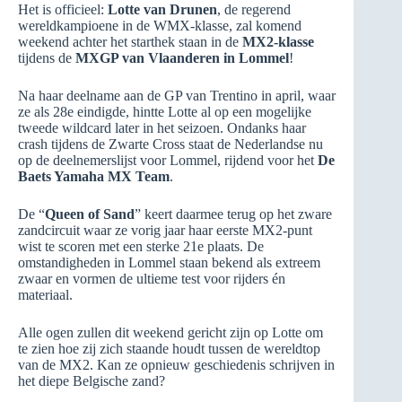
Het is officieel:
Lotte van Drunen
, de regerend
wereldkampioene in de WMX-klasse, zal komend
weekend achter het starthek staan in de
MX2-klasse
tijdens de
MXGP van Vlaanderen in Lommel
!
Na haar deelname aan de GP van Trentino in april, waar
ze als 28e eindigde, hintte Lotte al op een mogelijke
tweede wildcard later in het seizoen. Ondanks haar
crash tijdens de Zwarte Cross staat de Nederlandse nu
op de deelnemerslijst voor Lommel, rijdend voor het
De
Baets Yamaha MX Team
.
De “
Queen of Sand
” keert daarmee terug op het zware
zandcircuit waar ze vorig jaar haar eerste MX2-punt
wist te scoren met een sterke 21e plaats. De
omstandigheden in Lommel staan bekend als extreem
zwaar en vormen de ultieme test voor rijders én
materiaal.
Alle ogen zullen dit weekend gericht zijn op Lotte om
te zien hoe zij zich staande houdt tussen de wereldtop
van de MX2. Kan ze opnieuw geschiedenis schrijven in
het diepe Belgische zand?