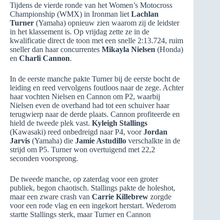
Tijdens de vierde ronde van het Women’s Motocross
Championship (WMX) in Ironman liet
Lachlan
Turner
(Yamaha) opnieuw zien waarom zij de leidster
in het klassement is. Op vrijdag zette ze in de
kwalificatie direct de toon met een snelle 2:13.724, ruim
sneller dan haar concurrentes
Mikayla Nielsen
(Honda)
en
Charli Cannon
.
In de eerste manche pakte Turner bij de eerste bocht de
leiding en reed vervolgens foutloos naar de zege. Achter
haar vochten Nielsen en Cannon om P2, waarbij
Nielsen even de overhand had tot een schuiver haar
terugwierp naar de derde plaats. Cannon profiteerde en
hield de tweede plek vast.
Kyleigh Stallings
(Kawasaki) reed onbedreigd naar P4, voor
Jordan
Jarvis
(Yamaha) die
Jamie Astudillo
verschalkte in de
strijd om P5. Turner won overtuigend met 22,2
seconden voorsprong.
De tweede manche, op zaterdag voor een groter
publiek, begon chaotisch. Stallings pakte de holeshot,
maar een zware crash van
Carrie Killebrew
zorgde
voor een rode vlag en een ingekort herstart. Wederom
startte Stallings sterk, maar Turner en Cannon