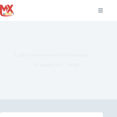
Ga
naar
de
inhoud
Lachlan Turner domineert WMX in Ironman
10 augustus 2025
WMX