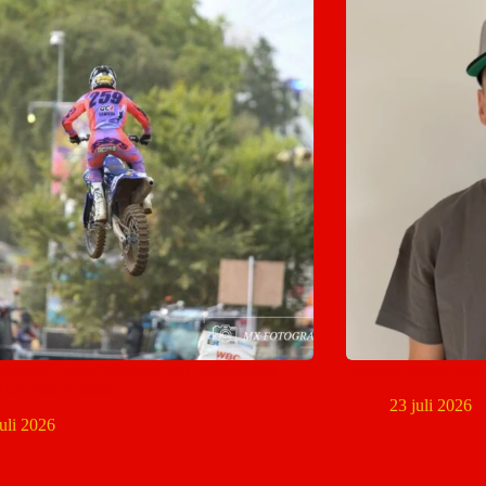
denhoff neemt afscheid van thuispubliek
Romain Febvre naa
MXGP van Arnhem
23 juli 2026
juli 2026