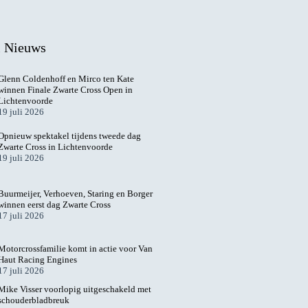
l Nieuws
Glenn Coldenhoff en Mirco ten Kate
winnen Finale Zwarte Cross Open in
Lichtenvoorde
19 juli 2026
Opnieuw spektakel tijdens tweede dag
Zwarte Cross in Lichtenvoorde
19 juli 2026
Buurmeijer, Verhoeven, Staring en Borger
winnen eerst dag Zwarte Cross
17 juli 2026
Motorcrossfamilie komt in actie voor Van
Haut Racing Engines
17 juli 2026
Mike Visser voorlopig uitgeschakeld met
schouderbladbreuk