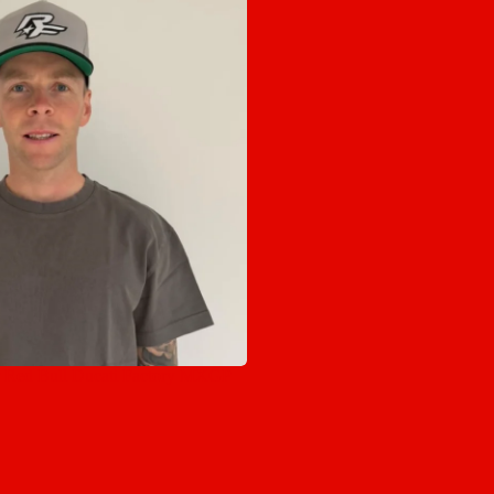
r Red Bull Ducati Factory MXGP