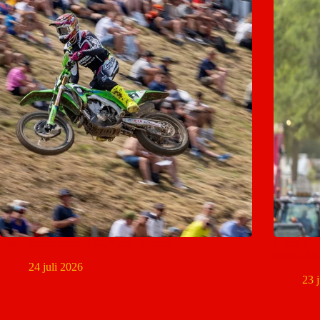
Pauls Jonass mist MXGP van Tsjechië
Glenn Col
tijdens 
24 juli 2026
23 