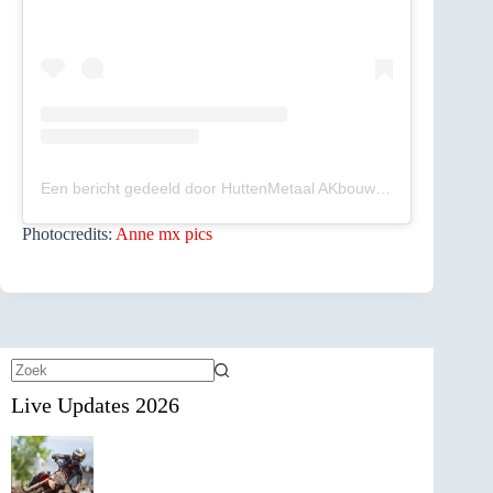
Een bericht gedeeld door HuttenMetaal AKbouw Racing junior team (@huttenmetaal_akbouw)
Photocredits:
Anne mx pics
Geen
Live Updates 2026
resultaten