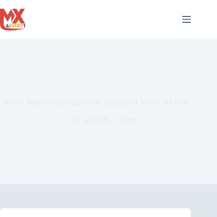
Ga
naar
de
inhoud
Kenzo Jaspers loopt rugblessure op tijdens EMX85 in Loket
27 juli 2025
EMX