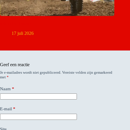
Léo Diss-Fenard mist EMX125 ronde in Foxhill door
schouderblessure
17 juli 2026
Geef een reactie
Je e-mailadres wordt niet gepubliceerd.
Vereiste velden zijn gemarkeerd
met
*
Naam
*
E-mail
*
Site