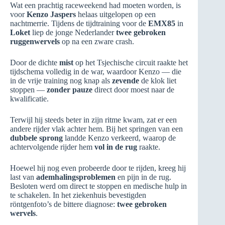
Wat een prachtig raceweekend had moeten worden, is
voor
Kenzo Jaspers
helaas uitgelopen op een
nachtmerrie. Tijdens de tijdtraining voor de
EMX85
in
Loket
liep de jonge Nederlander
twee gebroken
ruggenwervels
op na een zware crash.
Door de dichte
mist
op het Tsjechische circuit raakte het
tijdschema volledig in de war, waardoor Kenzo — die
in de vrije training nog knap als
zevende
de klok liet
stoppen —
zonder pauze
direct door moest naar de
kwalificatie.
Terwijl hij steeds beter in zijn ritme kwam, zat er een
andere rijder vlak achter hem. Bij het springen van een
dubbele sprong
landde Kenzo verkeerd, waarop de
achtervolgende rijder hem
vol in de rug
raakte.
Hoewel hij nog even probeerde door te rijden, kreeg hij
last van
ademhalingsproblemen
en pijn in de rug.
Besloten werd om direct te stoppen en medische hulp in
te schakelen. In het ziekenhuis bevestigden
röntgenfoto’s de bittere diagnose:
twee gebroken
wervels
.