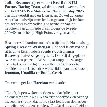
Julien Beaumer
, rijder van het
Red Bull KTM
Factory Racing Team
, zal de komende twee rondes
van het
AMA Pro Motocross Championship 2025
aan zich voorbij moeten laten gaan. Zowel de jonge
Amerikaan als zijn team hebben gezamenlijk besloten
dat het beter is om volledig te herstellen van de
gevolgen van zijn harde crash tijdens de tweede
250MX-manche op High Point, vorige maand.
Beaumer zal daardoor ontbreken tijdens de Nationals op
Spring Creek
en
Washougal
. Het doel is om volledig
fit terug te keren tijdens
ronde 9 op Ironman
Raceway
, halverwege augustus. Dankzij de geplande
twee weken pauze na Washougal krijgt de 19-jarige
extra tijd om volledig te herstellen en zich voor te
bereiden op de laatste drie wedstrijden van het seizoen:
Ironman, Unadilla en Budds Creek
.
Teammanager
Ian Harrison
verklaarde:
“De afgelopen weken merkten we dat Julien niet
helemaal zichzelf was. Na verder onderzoek en overleg
met een arts, blijkt dat hij nog last heeft van de nasleep
van zijn crash tijdens ronde 4. Omdat de gezondheid en