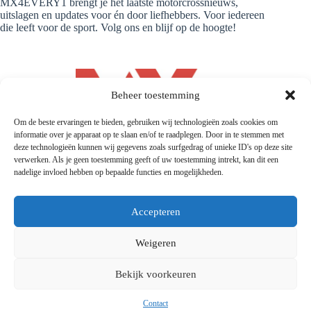
MX4EVERY1 brengt je het laatste motorcrossnieuws,
uitslagen en updates voor én door liefhebbers. Voor iedereen
die leeft voor de sport. Volg ons en blijf op de hoogte!
Beheer toestemming
Om de beste ervaringen te bieden, gebruiken wij technologieën zoals cookies om
informatie over je apparaat op te slaan en/of te raadplegen. Door in te stemmen met
deze technologieën kunnen wij gegevens zoals surfgedrag of unieke ID's op deze site
verwerken. Als je geen toestemming geeft of uw toestemming intrekt, kan dit een
nadelige invloed hebben op bepaalde functies en mogelijkheden.
Accepteren
Weigeren
© 2026 |
Mx4every1.com
| Designed and Developed by
MX4EVERY1
Bekijk voorkeuren
Contact
Privacyverklaring