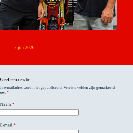
Carson Mumford blijft bij AEO Powersports KTM tot en met
2027
17 juli 2026
Geef een reactie
Je e-mailadres wordt niet gepubliceerd.
Vereiste velden zijn gemarkeerd
met
*
Naam
*
E-mail
*