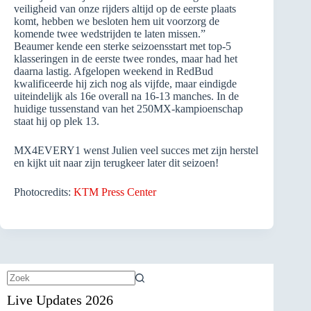
veiligheid van onze rijders altijd op de eerste plaats
komt, hebben we besloten hem uit voorzorg de
komende twee wedstrijden te laten missen.”
Beaumer kende een sterke seizoensstart met top-5
klasseringen in de eerste twee rondes, maar had het
daarna lastig. Afgelopen weekend in RedBud
kwalificeerde hij zich nog als vijfde, maar eindigde
uiteindelijk als 16e overall na 16-13 manches. In de
huidige tussenstand van het 250MX-kampioenschap
staat hij op plek 13.
MX4EVERY1 wenst Julien veel succes met zijn herstel
en kijkt uit naar zijn terugkeer later dit seizoen!
Photocredits:
KTM Press Center
Geen
Live Updates 2026
resultaten