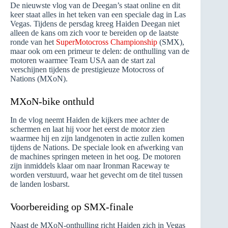
De nieuwste vlog van de Deegan’s staat online en dit
keer staat alles in het teken van een speciale dag in Las
Vegas. Tijdens de persdag kreeg Haiden Deegan niet
alleen de kans om zich voor te bereiden op de laatste
ronde van het
SuperMotocross Championship
(SMX),
maar ook om een primeur te delen: de onthulling van de
motoren waarmee Team USA aan de start zal
verschijnen tijdens de prestigieuze Motocross of
Nations (MXoN).
MXoN-bike onthuld
In de vlog neemt Haiden de kijkers mee achter de
schermen en laat hij voor het eerst de motor zien
waarmee hij en zijn landgenoten in actie zullen komen
tijdens de Nations. De speciale look en afwerking van
de machines springen meteen in het oog. De motoren
zijn inmiddels klaar om naar Ironman Raceway te
worden verstuurd, waar het gevecht om de titel tussen
de landen losbarst.
Voorbereiding op SMX-finale
Naast de MXoN-onthulling richt Haiden zich in Vegas