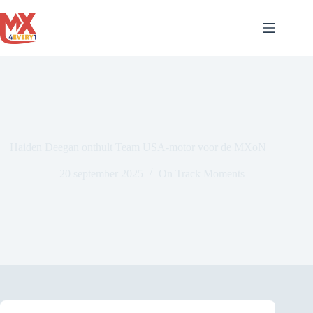
Ga
naar
de
inhoud
Haiden Deegan onthult Team USA-motor voor de MXoN
20 september 2025
On Track Moments