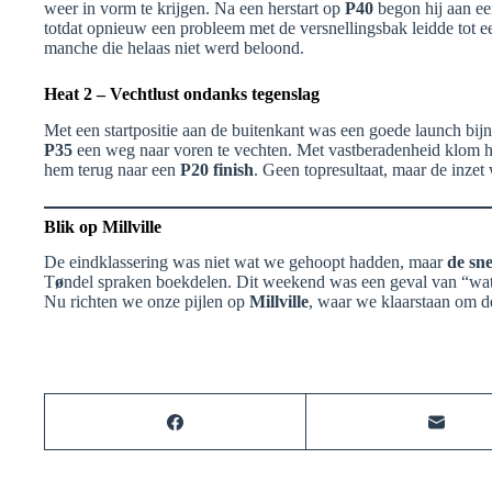
weer in vorm te krijgen. Na een herstart op
P40
begon hij aan ee
totdat opnieuw een probleem met de versnellingsbak leidde tot
manche die helaas niet werd beloond.
Heat 2 – Vechtlust ondanks tegenslag
Met een startpositie aan de buitenkant was een goede launch bij
P35
een weg naar voren te vechten. Met vastberadenheid klom h
hem terug naar een
P20 finish
. Geen topresultaat, maar de inze
Blik op Millville
De eindklassering was niet wat we gehoopt hadden, maar
de sne
T
ø
ndel spraken boekdelen. Dit weekend was een geval van “wat h
Nu richten we onze pijlen op
Millville
, waar we klaarstaan om 