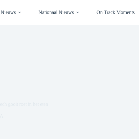
l Nieuws
Nationaal Nieuws
On Track Moments
ech gooit roet in het eten
A