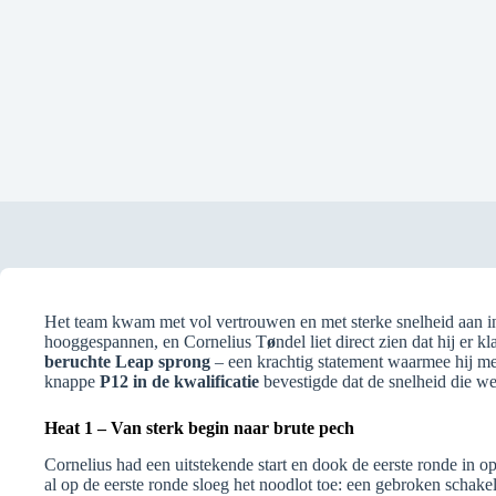
Het team kwam met vol vertrouwen en met sterke snelheid aan
hooggespannen, en Cornelius T
ø
ndel liet direct zien dat hij er 
beruchte Leap sprong
– een krachtig statement waarmee hij me
knappe
P12 in de kwalificatie
bevestigde dat de snelheid die w
Heat 1 – Van sterk begin naar brute pech
Cornelius had een uitstekende start en dook de eerste ronde in o
al op de eerste ronde sloeg het noodlot toe: een gebroken scha