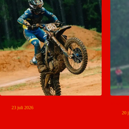
Pierce Brown maakt rentree tijdens Washougal National
Pechweek
Motocros
23 juli 2026
20 