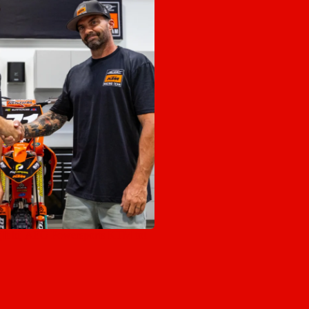
jft bij AEO Powersports KTM tot