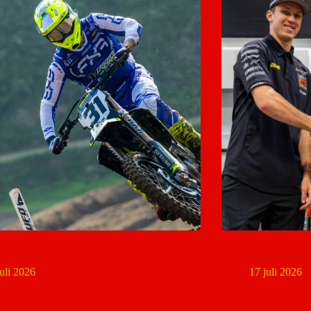
end voor Mikkel Haarup in AMA Pro
Carson Mumford bli
s
en met 2027
juli 2026
17 juli 2026