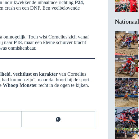
n indrukwekkende inhaalrace richting
P24
,
 een crash en een DNF. Een veelbelovende
Nationaa
na onmogelijk. Toch wist Cornelius zich vanaf
ij naar
P18
, maar een kleine schuiver bracht
t was onmiskenbaar.
lheid, vechtlust en karakter
van Cornelius
ad kunnen zijn”, maar dat hoort bij de sport.
de
Whoop Monster
recht in de ogen te kijken.