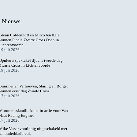
l Nieuws
Glenn Coldenhoff en Mirco ten Kate
winnen Finale Zwarte Cross Open in
Lichtenvoorde
19 juli 2026
Opnieuw spektakel tijdens tweede dag
Zwarte Cross in Lichtenvoorde
19 juli 2026
Buurmeijer, Verhoeven, Staring en Borger
winnen eerst dag Zwarte Cross
17 juli 2026
Motorcrossfamilie komt in actie voor Van
Haut Racing Engines
17 juli 2026
Mike Visser voorlopig uitgeschakeld met
schouderbladbreuk