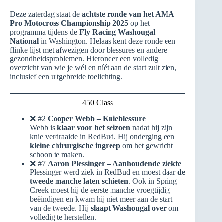
Deze zaterdag staat de
achtste ronde van het AMA
Pro Motocross Championship 2025
op het
programma tijdens de
Fly Racing Washougal
National
in Washington. Helaas kent deze ronde een
flinke lijst met afwezigen door blessures en andere
gezondheidsproblemen. Hieronder een volledig
overzicht van wie je wél en níét aan de start zult zien,
inclusief een uitgebreide toelichting.
450 Class
❌ #2
Cooper Webb – Knieblessure
Webb is
klaar voor het seizoen
nadat hij zijn
knie verdraaide in RedBud. Hij onderging een
kleine chirurgische ingreep
om het gewricht
schoon te maken.
❌ #7
Aaron Plessinger – Aanhoudende ziekte
Plessinger werd ziek in RedBud en moest daar
de
tweede manche laten schieten
. Ook in Spring
Creek moest hij de eerste manche vroegtijdig
beëindigen en kwam hij niet meer aan de start
van de tweede. Hij
slaapt Washougal over
om
volledig te herstellen.