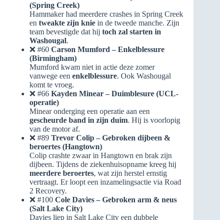
(Spring Creek)
Hammaker had meerdere crashes in Spring Creek
en
tweakte zijn knie
in de tweede manche. Zijn
team bevestigde dat hij
toch zal starten in
Washougal
.
❌ #60
Carson Mumford – Enkelblessure
(Birmingham)
Mumford kwam niet in actie deze zomer
vanwege een
enkelblessure
. Ook Washougal
komt te vroeg.
❌ #66
Kayden Minear – Duimblesure (UCL-
operatie)
Minear onderging een operatie aan een
gescheurde band in zijn duim
. Hij is voorlopig
van de motor af.
❌ #89
Trevor Colip – Gebroken dijbeen &
beroertes (Hangtown)
Colip crashte zwaar in Hangtown en brak zijn
dijbeen. Tijdens de ziekenhuisopname kreeg hij
meerdere beroertes
, wat zijn herstel ernstig
vertraagt. Er loopt een inzamelingsactie via Road
2 Recovery.
❌ #100
Cole Davies – Gebroken arm & neus
(Salt Lake City)
Davies liep in Salt Lake City een dubbele