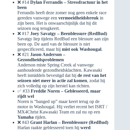
❌ #14
Dylan Ferrandis – Stressfractuur in het
been
Ferrandis heeft deze zomer nog geen enkele race
gereden vanwege een
vermoeidheidsbreuk
in
zijn been. Het is onwaarschijnlijk dat hij dit
seizoen nog terugkeert.
❌ #17
Joey Savatgy – Beenblessure (RedBud)
Savatgy liep tijdens RedBud een blessure aan zijn
been op. De aard van de blessure is niet
gespecificeerd, maar hij
mist ook Washougal
.
❌ #21
Jason Anderson –
Gezondheidsproblemen
Anderson miste Spring Creek al vanwege
aanhoudende gezondheidsklachten. Kawasaki
heeft inmiddels bevestigd dat hij
de rest van het
seizoen niet meer in actie zal komen
, zodat hij
zich volledig op zijn herstel kan richten.
✅ #33
Freddie Noren – Geblesseerd, maar
rijdt wel
Noren is “banged up” maar keert terug op de
motor in Washougal. Hij verliet recent het ISRT /
MX4Christ Kawasaki Team en zal nu op een
Yamaha
rijden.
❌ #43
Grant Harlan – Beenblessure (RedBud)
Harlan raakte geblesseerd toen hij
werd