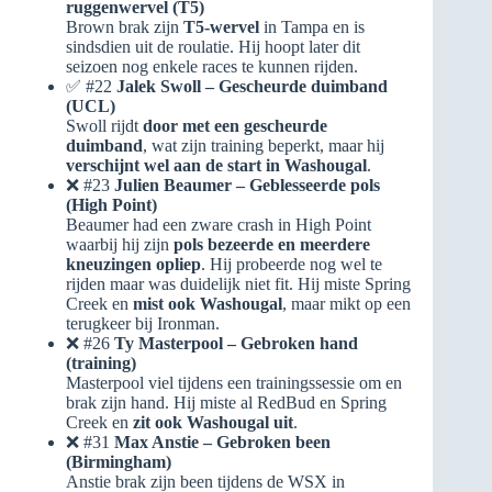
ruggenwervel (T5)
Brown brak zijn
T5-wervel
in Tampa en is
sindsdien uit de roulatie. Hij hoopt later dit
seizoen nog enkele races te kunnen rijden.
✅ #22
Jalek Swoll – Gescheurde duimband
(UCL)
Swoll rijdt
door met een gescheurde
duimband
, wat zijn training beperkt, maar hij
verschijnt wel aan de start in Washougal
.
❌ #23
Julien Beaumer – Geblesseerde pols
(High Point)
Beaumer had een zware crash in High Point
waarbij hij zijn
pols bezeerde en meerdere
kneuzingen opliep
. Hij probeerde nog wel te
rijden maar was duidelijk niet fit. Hij miste Spring
Creek en
mist ook Washougal
, maar mikt op een
terugkeer bij Ironman.
❌ #26
Ty Masterpool – Gebroken hand
(training)
Masterpool viel tijdens een trainingssessie om en
brak zijn hand. Hij miste al RedBud en Spring
Creek en
zit ook Washougal uit
.
❌ #31
Max Anstie – Gebroken been
(Birmingham)
Anstie brak zijn been tijdens de WSX in