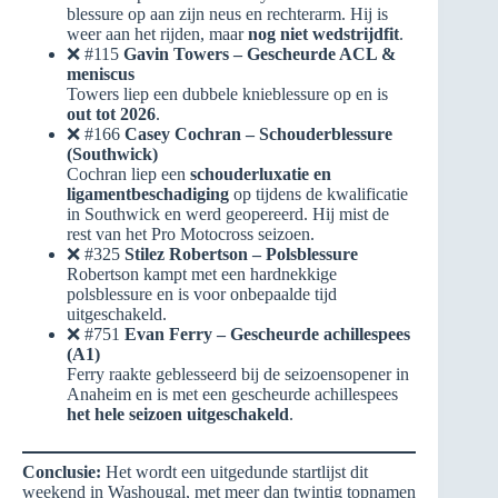
blessure op aan zijn neus en rechterarm. Hij is
weer aan het rijden, maar
nog niet wedstrijdfit
.
❌ #115
Gavin Towers – Gescheurde ACL &
meniscus
Towers liep een dubbele knieblessure op en is
out tot 2026
.
❌ #166
Casey Cochran – Schouderblessure
(Southwick)
Cochran liep een
schouderluxatie en
ligamentbeschadiging
op tijdens de kwalificatie
in Southwick en werd geopereerd. Hij mist de
rest van het Pro Motocross seizoen.
❌ #325
Stilez Robertson – Polsblessure
Robertson kampt met een hardnekkige
polsblessure en is voor onbepaalde tijd
uitgeschakeld.
❌ #751
Evan Ferry – Gescheurde achillespees
(A1)
Ferry raakte geblesseerd bij de seizoensopener in
Anaheim en is met een gescheurde achillespees
het hele seizoen uitgeschakeld
.
Conclusie:
Het wordt een uitgedunde startlijst dit
weekend in Washougal, met meer dan twintig topnamen