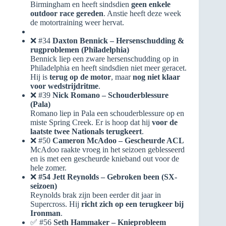
Birmingham en heeft sindsdien
geen enkele
outdoor race gereden
. Anstie heeft deze week
de motortraining weer hervat.
❌ #34
Daxton Bennick – Hersenschudding &
rugproblemen (Philadelphia)
Bennick liep een zware hersenschudding op in
Philadelphia en heeft sindsdien niet meer geracet.
Hij is
terug op de motor
, maar
nog niet klaar
voor wedstrijdritme
.
❌ #39
Nick Romano – Schouderblessure
(Pala)
Romano liep in Pala een schouderblessure op en
miste Spring Creek. Er is hoop dat hij
voor de
laatste twee Nationals terugkeert
.
❌ #50
Cameron McAdoo – Gescheurde ACL
McAdoo raakte vroeg in het seizoen geblesseerd
en is met een gescheurde knieband out voor de
hele zomer.
❌
#54 Jett Reynolds – Gebroken been (SX-
seizoen)
Reynolds brak zijn been eerder dit jaar in
Supercross. Hij
richt zich op een terugkeer bij
Ironman
.
✅ #56
Seth Hammaker – Knieprobleem