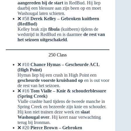
aangereden bij de start
in RedBud. Hij liep
daarbij een blessure aan zijn been op en moet
Washougal laten schieten.
❌ #58
Derek Kelley – Gebroken kuitbeen
(RedBud)
Kelley brak zijn
fibula
(kuitbeen) tijdens de
wedstrijd in RedBud en is daarmee
de rest van
het seizoen uitgeschakeld
.
250 Class
❌ #10
Chance Hymas – Gescheurde ACL
(High Point)
Hymas liep bij een crash in High Point een
gescheurde voorste kruisband op
en is out voor
de rest van het seizoen.
❌ #16
Tom Vialle – Knie & schouderblessure
(Spring Creek)
Vialle crashte hard tijdens de tweede manche in
Spring Creek en bezeerde zijn knie en schouder.
Hij kon niet trainen deze week en
slaat
Washougal over
. Hij keert naar verwachting
terug bij Ironman.
❌ #20
Pierce Brown – Gebroken