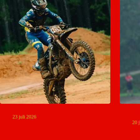
Pierce Brown maakt rentree tijdens Washougal National
Pechweek
Motocros
23 juli 2026
20 