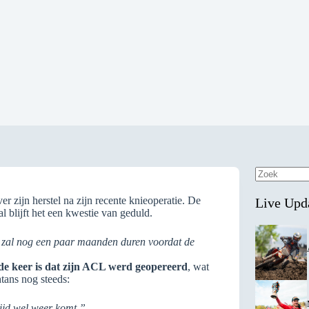
Geen
resultaten
r zijn herstel na zijn recente knieoperatie. De
Live Upd
 blijft het een kwestie van geduld.
zal nog een paar maanden duren voordat de
de keer is dat zijn ACL werd geopereerd
, wat
tans nog steeds:
tijd wel weer komt.”