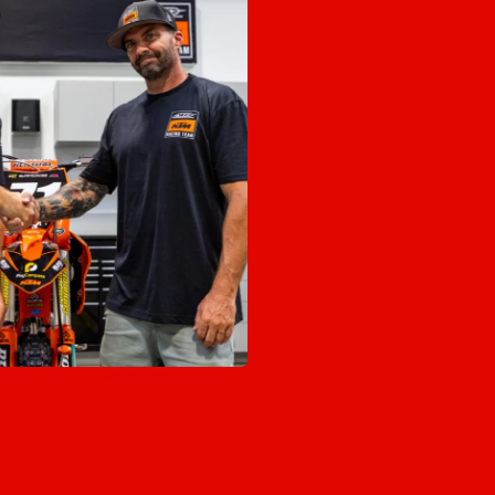
jft bij AEO Powersports KTM tot