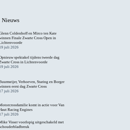
l Nieuws
Glenn Coldenhoff en Mirco ten Kate
winnen Finale Zwarte Cross Open in
Lichtenvoorde
19 juli 2026
Opnieuw spektakel tijdens tweede dag
Zwarte Cross in Lichtenvoorde
19 juli 2026
Buurmeijer, Verhoeven, Staring en Borger
winnen eerst dag Zwarte Cross
17 juli 2026
Motorcrossfamilie komt in actie voor Van
Haut Racing Engines
17 juli 2026
Mike Visser voorlopig uitgeschakeld met
schouderbladbreuk