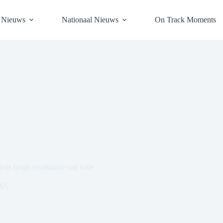
l Nieuws
Nationaal Nieuws
On Track Moments
ens lange revalidatie van knie
MA