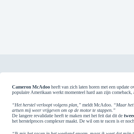
Cameron McAdoo
heeft van zich laten horen met een update ove
populaire Amerikaan werkt momenteel hard aan zijn comeback, al
“Het herstel verloopt volgens plan,”
meldt McAdoo.
“Maar het 
artsen mij weer vrijgeven om op de motor te stappen.”
De langere revalidatie heeft te maken met het feit dat dit de
twee
het herstelproces complexer maakt. De wil om te racen is er noch
“Ik mis het racen in het weekend enorm, maar ik weet dat mijn 