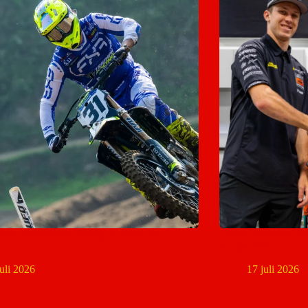
end voor Mikkel Haarup in AMA Pro
Carson Mumford bli
s
en met 2027
juli 2026
17 juli 2026