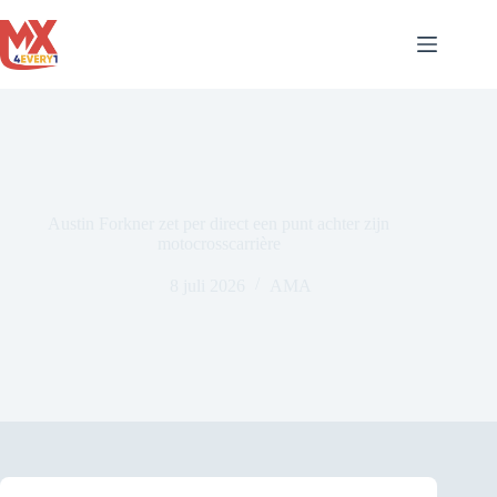
Ga
naar
de
inhoud
Austin Forkner zet per direct een punt achter zijn
motocrosscarrière
8 juli 2026
AMA