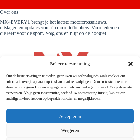
Over ons
MX4EVERY1 brengt je het laatste motorcrossnieuws,
uitslagen en updates voor én door liefhebbers. Voor iedereen
die leeft voor de sport. Volg ons en blijf op de hoogte!
Beheer toestemming
Om de beste ervaringen te bieden, gebruiken wij technologieën zoals cookies om
informatie over je apparaat op te slaan en/of te raadplegen. Door in te stemmen met
deze technologieën kunnen wij gegevens zoals surfgedrag of unieke ID's op deze site
verwerken. Als je geen toestemming geeft of uw toestemming intrekt, kan dit een
nadelige invloed hebben op bepaalde functies en mogelijkheden.
Accepteren
Weigeren
© 2026 |
Mx4every1.com
| Designed and Developed by
MX4EVERY1