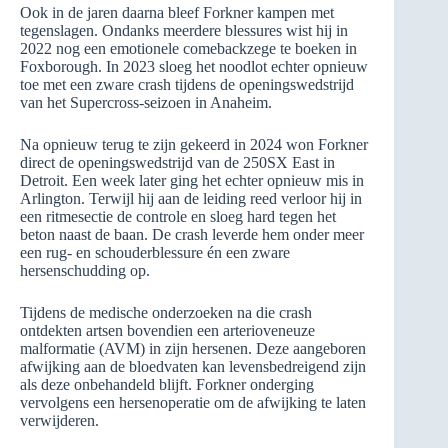
Ook in de jaren daarna bleef Forkner kampen met
tegenslagen. Ondanks meerdere blessures wist hij in
2022 nog een emotionele comebackzege te boeken in
Foxborough. In 2023 sloeg het noodlot echter opnieuw
toe met een zware crash tijdens de openingswedstrijd
van het Supercross-seizoen in Anaheim.
Na opnieuw terug te zijn gekeerd in 2024 won Forkner
direct de openingswedstrijd van de 250SX East in
Detroit. Een week later ging het echter opnieuw mis in
Arlington. Terwijl hij aan de leiding reed verloor hij in
een ritmesectie de controle en sloeg hard tegen het
beton naast de baan. De crash leverde hem onder meer
een rug- en schouderblessure én een zware
hersenschudding op.
Tijdens de medische onderzoeken na die crash
ontdekten artsen bovendien een arterioveneuze
malformatie (AVM) in zijn hersenen. Deze aangeboren
afwijking aan de bloedvaten kan levensbedreigend zijn
als deze onbehandeld blijft. Forkner onderging
vervolgens een hersenoperatie om de afwijking te laten
verwijderen.