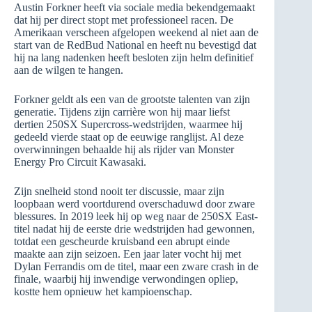
Austin Forkner heeft via sociale media bekendgemaakt
dat hij per direct stopt met professioneel racen. De
Amerikaan verscheen afgelopen weekend al niet aan de
start van de RedBud National en heeft nu bevestigd dat
hij na lang nadenken heeft besloten zijn helm definitief
aan de wilgen te hangen.
Forkner geldt als een van de grootste talenten van zijn
generatie. Tijdens zijn carrière won hij maar liefst
dertien 250SX Supercross-wedstrijden, waarmee hij
gedeeld vierde staat op de eeuwige ranglijst. Al deze
overwinningen behaalde hij als rijder van Monster
Energy Pro Circuit Kawasaki.
Zijn snelheid stond nooit ter discussie, maar zijn
loopbaan werd voortdurend overschaduwd door zware
blessures. In 2019 leek hij op weg naar de 250SX East-
titel nadat hij de eerste drie wedstrijden had gewonnen,
totdat een gescheurde kruisband een abrupt einde
maakte aan zijn seizoen. Een jaar later vocht hij met
Dylan Ferrandis om de titel, maar een zware crash in de
finale, waarbij hij inwendige verwondingen opliep,
kostte hem opnieuw het kampioenschap.