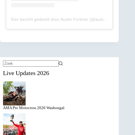
Een bericht gedeeld door Austin Forkner (@austinforkner)
Geen
Live Updates 2026
resultaten
AMA Pro Motocross 2026 Washougal