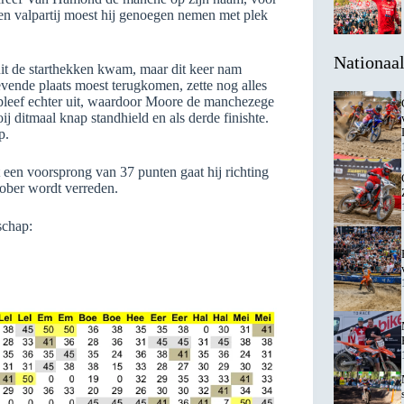
n valpartij moest hij genoegen nemen met plek
Nationaa
it de starthekken kwam, maar dit keer nam
ende plaats moest terugkomen, zette nog alles
 bleef echter uit, waardoor Moore de manchezege
 ditmaal knap standhield en als derde finishte.
p.
 een voorsprong van 37 punten gaat hij richting
tober wordt verreden.
schap: