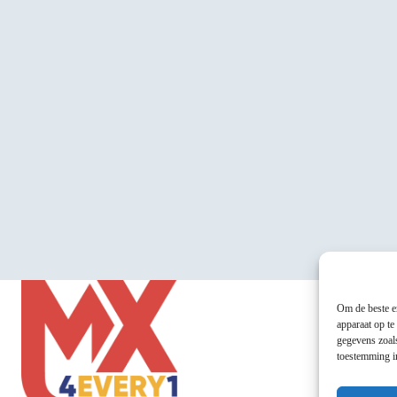
Om de beste er
apparaat op te
gegevens zoals
toestemming in