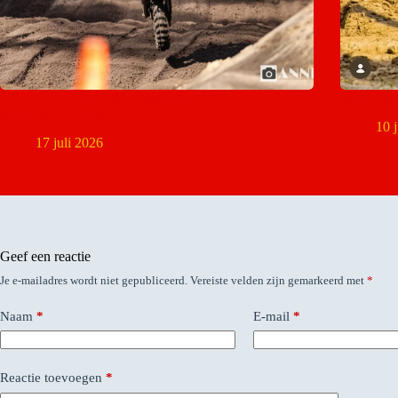
Mike Visser voorlopig uitgeschakeld met
Winst Da
schouderbladbreuk
10 
17 juli 2026
Geef een reactie
Je e-mailadres wordt niet gepubliceerd.
Vereiste velden zijn gemarkeerd met
*
Naam
*
E-mail
*
Reactie toevoegen
*