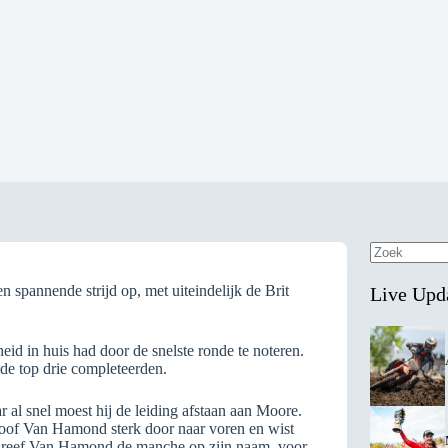
Geen
resultaten
n spannende strijd op, met uiteindelijk de Brit
Live Upd
heid in huis had door de snelste ronde te noteren.
de top drie completeerden.
 al snel moest hij de leiding afstaan aan Moore.
hoof Van Hamond sterk door naar voren en wist
chreef Van Hamond de manche op zijn naam, voor