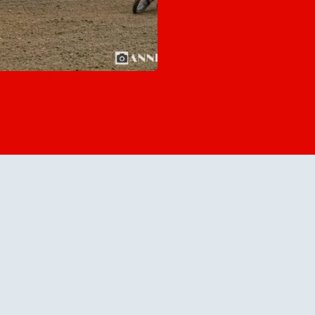
en Kate en Knuiman winnen Dutch
erghem