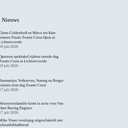
l Nieuws
Glenn Coldenhoff en Mirco ten Kate
winnen Finale Zwarte Cross Open in
Lichtenvoorde
19 juli 2026
Opnieuw spektakel tijdens tweede dag
Zwarte Cross in Lichtenvoorde
19 juli 2026
Buurmeijer, Verhoeven, Staring en Borger
winnen eerst dag Zwarte Cross
17 juli 2026
Motorcrossfamilie komt in actie voor Van
Haut Racing Engines
17 juli 2026
Mike Visser voorlopig uitgeschakeld met
schouderbladbreuk