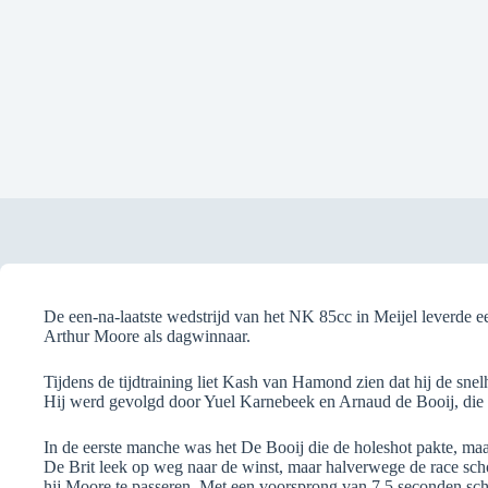
De een-na-laatste wedstrijd van het NK 85cc in Meijel leverde ee
Arthur Moore als dagwinnaar.
Tijdens de tijdtraining liet Kash van Hamond zien dat hij de snel
Hij werd gevolgd door Yuel Karnebeek en Arnaud de Booij, die 
In de eerste manche was het De Booij die de holeshot pakte, maar
De Brit leek op weg naar de winst, maar halverwege de race sc
hij Moore te passeren. Met een voorsprong van 7,5 seconden s