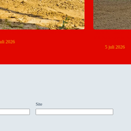
mien Knuiman MX-Dutch Nationals Berghem
Pinchon, Eggens, T
MX Nationals in B
juli 2026
5 juli 2026
Site