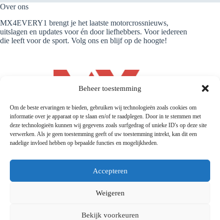
Over ons
MX4EVERY1 brengt je het laatste motorcrossnieuws,
uitslagen en updates voor én door liefhebbers. Voor iedereen
die leeft voor de sport. Volg ons en blijf op de hoogte!
Beheer toestemming
Om de beste ervaringen te bieden, gebruiken wij technologieën zoals cookies om
informatie over je apparaat op te slaan en/of te raadplegen. Door in te stemmen met
deze technologieën kunnen wij gegevens zoals surfgedrag of unieke ID's op deze site
verwerken. Als je geen toestemming geeft of uw toestemming intrekt, kan dit een
nadelige invloed hebben op bepaalde functies en mogelijkheden.
Accepteren
Weigeren
© 2026 |
Mx4every1.com
| Designed and Developed by
MX4EVERY1
Bekijk voorkeuren