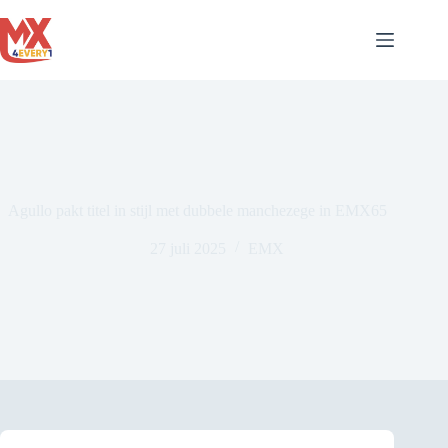
Ga
naar
de
inhoud
Agullo pakt titel in stijl met dubbele manchezege in EMX65
27 juli 2025
EMX