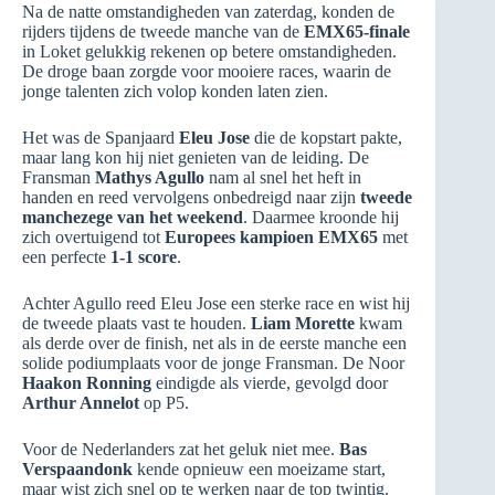
Na de natte omstandigheden van zaterdag, konden de
rijders tijdens de tweede manche van de
EMX65-finale
in Loket gelukkig rekenen op betere omstandigheden.
De droge baan zorgde voor mooiere races, waarin de
jonge talenten zich volop konden laten zien.
Het was de Spanjaard
Eleu Jose
die de kopstart pakte,
maar lang kon hij niet genieten van de leiding. De
Fransman
Mathys Agullo
nam al snel het heft in
handen en reed vervolgens onbedreigd naar zijn
tweede
manchezege van het weekend
. Daarmee kroonde hij
zich overtuigend tot
Europees kampioen EMX65
met
een perfecte
1-1 score
.
Achter Agullo reed Eleu Jose een sterke race en wist hij
de tweede plaats vast te houden.
Liam Morette
kwam
als derde over de finish, net als in de eerste manche een
solide podiumplaats voor de jonge Fransman. De Noor
Haakon Ronning
eindigde als vierde, gevolgd door
Arthur Annelot
op P5.
Voor de Nederlanders zat het geluk niet mee.
Bas
Verspaandonk
kende opnieuw een moeizame start,
maar wist zich snel op te werken naar de top twintig.