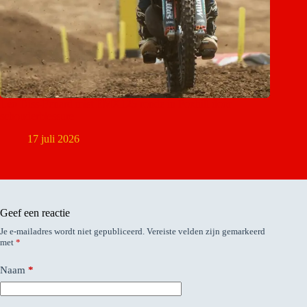
Léo Diss-Fenard mist EMX125 ronde in Foxhill door
schouderblessure
17 juli 2026
Geef een reactie
Je e-mailadres wordt niet gepubliceerd.
Vereiste velden zijn gemarkeerd
met
*
Naam
*