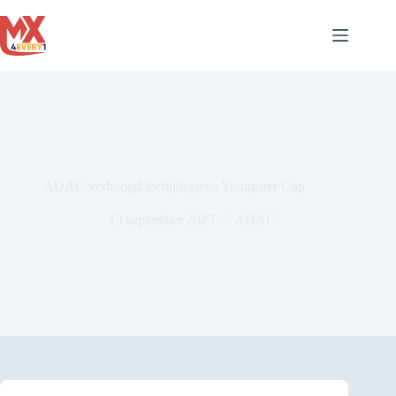
Ga
naar
de
inhoud
ADAC verhoogd leeftijdsgrens Youngster Cup
13 september 2025
ADAC