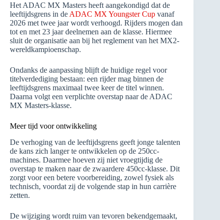
Het ADAC MX Masters heeft aangekondigd dat de
leeftijdsgrens in de
ADAC MX Youngster Cup
vanaf
2026 met twee jaar wordt verhoogd. Rijders mogen dan
tot en met 23 jaar deelnemen aan de klasse. Hiermee
sluit de organisatie aan bij het reglement van het MX2-
wereldkampioenschap.
Ondanks de aanpassing blijft de huidige regel voor
titelverdediging bestaan: een rijder mag binnen de
leeftijdsgrens maximaal twee keer de titel winnen.
Daarna volgt een verplichte overstap naar de ADAC
MX Masters-klasse.
Meer tijd voor ontwikkeling
De verhoging van de leeftijdsgrens geeft jonge talenten
de kans zich langer te ontwikkelen op de 250cc-
machines. Daarmee hoeven zij niet vroegtijdig de
overstap te maken naar de zwaardere 450cc-klasse. Dit
zorgt voor een betere voorbereiding, zowel fysiek als
technisch, voordat zij de volgende stap in hun carrière
zetten.
De wijziging wordt ruim van tevoren bekendgemaakt,