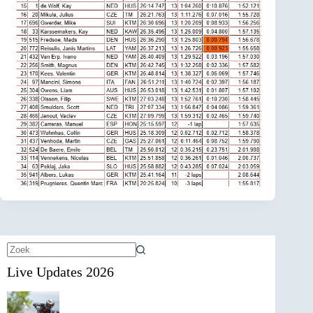
Geen
Live Updates 2026
resultaten