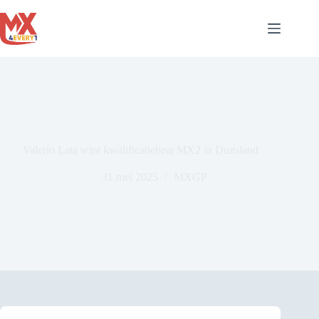
Ga
naar
de
inhoud
Valerio Lata wint kwalificatieheat MX2 in Duitsland
31 mei 2025
MXGP