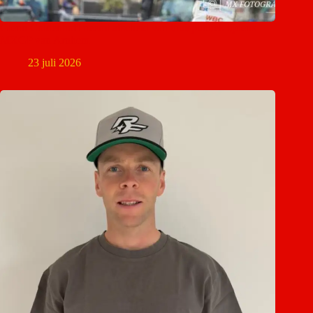
Glenn Coldenhoff neemt afscheid van thuispubliek tijdens
MXGP van Arnhem
23 juli 2026