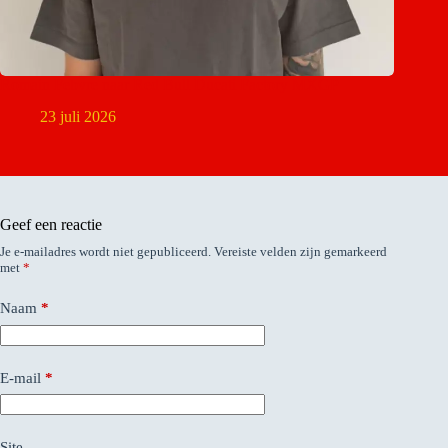
Romain Febvre naar Red Bull Ducati Factory MXGP
23 juli 2026
Geef een reactie
Je e-mailadres wordt niet gepubliceerd.
Vereiste velden zijn gemarkeerd
met
*
Naam
*
E-mail
*
Site