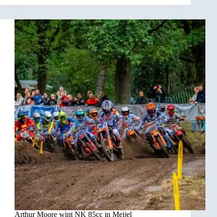
Arthur Moore wint NK 85cc in Meijel