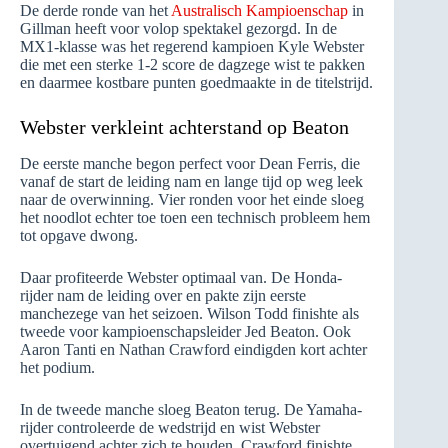
De derde ronde van het
Australisch Kampioenschap
in
Gillman heeft voor volop spektakel gezorgd. In de
MX1-klasse was het regerend kampioen Kyle Webster
die met een sterke 1-2 score de dagzege wist te pakken
en daarmee kostbare punten goedmaakte in de titelstrijd.
Webster verkleint achterstand op Beaton
De eerste manche begon perfect voor Dean Ferris, die
vanaf de start de leiding nam en lange tijd op weg leek
naar de overwinning. Vier ronden voor het einde sloeg
het noodlot echter toe toen een technisch probleem hem
tot opgave dwong.
Daar profiteerde Webster optimaal van. De Honda-
rijder nam de leiding over en pakte zijn eerste
manchezege van het seizoen. Wilson Todd finishte als
tweede voor kampioenschapsleider Jed Beaton. Ook
Aaron Tanti en Nathan Crawford eindigden kort achter
het podium.
In de tweede manche sloeg Beaton terug. De Yamaha-
rijder controleerde de wedstrijd en wist Webster
overtuigend achter zich te houden. Crawford finishte