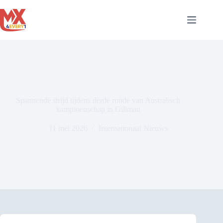
Ga
naar
de
inhoud
Spannende strijd tijdens derde ronde van Australisch
kampioenschap in Gillman
11 mei 2026
Internationaal Nieuws