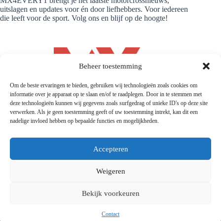
MX4EVERY1 brengt je het laatste motorcrossnieuws,
uitslagen en updates voor én door liefhebbers. Voor iedereen
die leeft voor de sport. Volg ons en blijf op de hoogte!
Beheer toestemming
Om de beste ervaringen te bieden, gebruiken wij technologieën zoals cookies om
informatie over je apparaat op te slaan en/of te raadplegen. Door in te stemmen met
deze technologieën kunnen wij gegevens zoals surfgedrag of unieke ID's op deze site
verwerken. Als je geen toestemming geeft of uw toestemming intrekt, kan dit een
nadelige invloed hebben op bepaalde functies en mogelijkheden.
Accepteren
Weigeren
© 2026 |
Mx4every1.com
| Designed and Developed by
MX4EVERY1
Bekijk voorkeuren
Contact
Privacyverklaring