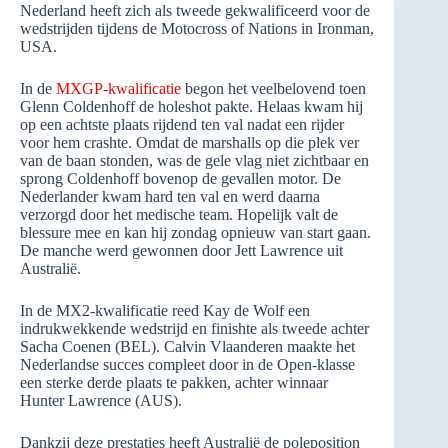
Nederland heeft zich als tweede gekwalificeerd voor de
wedstrijden tijdens de Motocross of Nations in Ironman,
USA.
In de
MXGP-kwalificatie
begon het veelbelovend toen
Glenn Coldenhoff de holeshot pakte. Helaas kwam hij
op een achtste plaats rijdend ten val nadat een rijder
voor hem crashte. Omdat de marshalls op die plek ver
van de baan stonden, was de gele vlag niet zichtbaar en
sprong Coldenhoff bovenop de gevallen motor. De
Nederlander kwam hard ten val en werd daarna
verzorgd door het medische team. Hopelijk valt de
blessure mee en kan hij zondag opnieuw van start gaan.
De manche werd gewonnen door Jett Lawrence uit
Australië.
In de MX2-kwalificatie reed Kay de Wolf een
indrukwekkende wedstrijd en finishte als tweede achter
Sacha Coenen (BEL). Calvin Vlaanderen maakte het
Nederlandse succes compleet door in de Open-klasse
een sterke derde plaats te pakken, achter winnaar
Hunter Lawrence (AUS).
Dankzij deze prestaties heeft Australië de poleposition