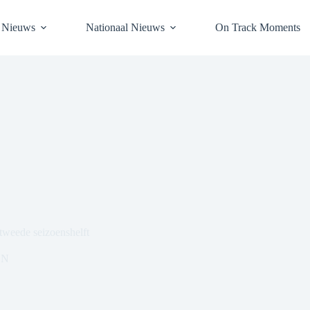
l Nieuws
Nationaal Nieuws
On Track Moments
tweede seizoenshelft
ON