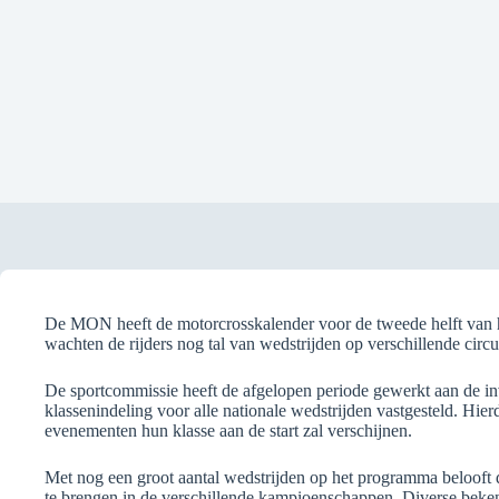
De MON heeft de motorcrosskalender voor de tweede helft van
wachten de rijders nog tal van wedstrijden op verschillende circ
De sportcommissie heeft de afgelopen periode gewerkt aan de in
klassenindeling voor alle nationale wedstrijden vastgesteld. Hie
evenementen hun klasse aan de start zal verschijnen.
Met nog een groot aantal wedstrijden op het programma belooft 
te brengen in de verschillende kampioenschappen. Diverse beken