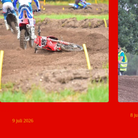
Silvo van der Rijt loopt enkelblessure op tijdens MON-
MON NK J
wedstrijd in Mill
8 j
9 juli 2026