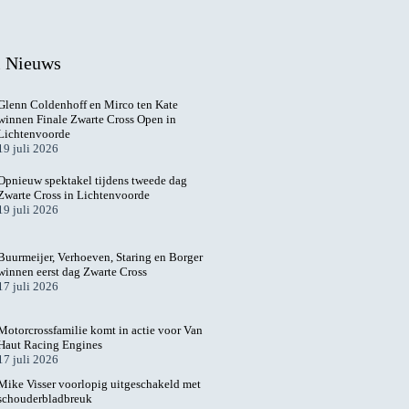
l Nieuws
Glenn Coldenhoff en Mirco ten Kate
winnen Finale Zwarte Cross Open in
Lichtenvoorde
19 juli 2026
Opnieuw spektakel tijdens tweede dag
Zwarte Cross in Lichtenvoorde
19 juli 2026
Buurmeijer, Verhoeven, Staring en Borger
winnen eerst dag Zwarte Cross
17 juli 2026
Motorcrossfamilie komt in actie voor Van
Haut Racing Engines
17 juli 2026
Mike Visser voorlopig uitgeschakeld met
schouderbladbreuk