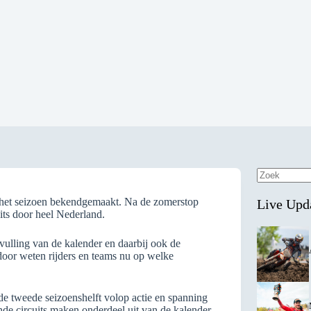
Geen
resultaten
 het seizoen bekendgemaakt. Na de zomerstop
Live Upd
uits door heel Nederland.
vulling van de kalender en daarbij ook de
rdoor weten rijders en teams nu op welke
de tweede seizoenshelft volop actie en spanning
de circuits maken onderdeel uit van de kalender,