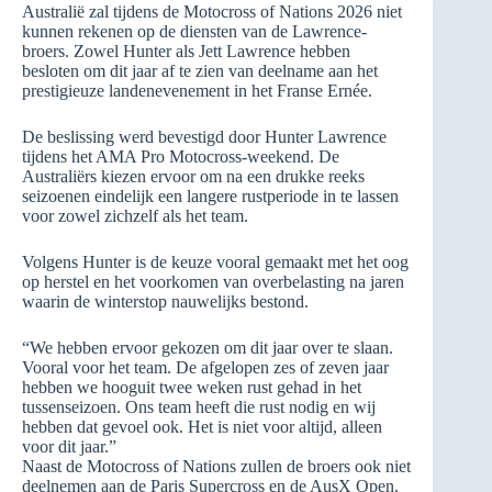
Australië zal tijdens de Motocross of Nations 2026 niet
kunnen rekenen op de diensten van de Lawrence-
broers. Zowel Hunter als Jett Lawrence hebben
besloten om dit jaar af te zien van deelname aan het
prestigieuze landenevenement in het Franse Ernée.
De beslissing werd bevestigd door Hunter Lawrence
tijdens het AMA Pro Motocross-weekend. De
Australiërs kiezen ervoor om na een drukke reeks
seizoenen eindelijk een langere rustperiode in te lassen
voor zowel zichzelf als het team.
Volgens Hunter is de keuze vooral gemaakt met het oog
op herstel en het voorkomen van overbelasting na jaren
waarin de winterstop nauwelijks bestond.
“We hebben ervoor gekozen om dit jaar over te slaan.
Vooral voor het team. De afgelopen zes of zeven jaar
hebben we hooguit twee weken rust gehad in het
tussenseizoen. Ons team heeft die rust nodig en wij
hebben dat gevoel ook. Het is niet voor altijd, alleen
voor dit jaar.”
Naast de Motocross of Nations zullen de broers ook niet
deelnemen aan de Paris Supercross en de AusX Open.