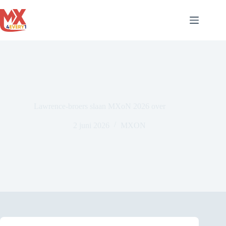
Ga
naar
de
inhoud
Lawrence-broers slaan MXoN 2026 over
2 juni 2026
MXON