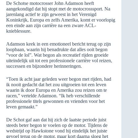
De Schotse motocrosser John Adamson heeft
aangekondigd dat hij stopt met de motocrosssport. Na
jarenlang actief te zijn geweest in het Verenigd
Koninkrijk, Europa en zelfs Amerika, komt er voorlopig
een einde aan zijn carrière na een zware ACL-
knieblessure.
Adamson keek in een emotioneel bericht terug op zijn
loopbaan, waarin hij benadrukte dat alles ooit begon
“voor de lol”. Wat begon als recreatief rijden groeide
uiteindelijk uit tot een professionele carrière vol reizen,
successen en bijzondere herinneringen.
“Toen ik acht jaar geleden weer begon met rijden, had
ik nooit gedacht dat het zou uitgroeien tot een leven
waarin ik door Europa en Amerika zou reizen om te
racen,” vertelde Adamson. “Ik heb verschillende
professionele titels gewonnen en vrienden voor het
leven gemaakt.”
De Schot gaf aan dat hij zich de laatste periode juist
steeds beter begon te voelen op de motor. Tijdens de
wedstrijd op Hawkstone vond hij eindelijk het juiste
gevoel terug op de motor, maar kort daarna sloeg het