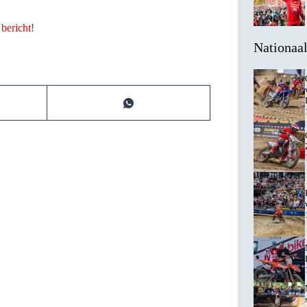
e
bericht
!
Nationaa