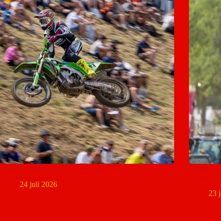
Pauls Jonass mist MXGP van Tsjechië
Glenn Col
tijdens 
24 juli 2026
23 