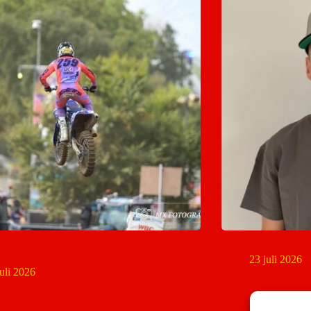
denhoff neemt afscheid van thuispubliek
Romain Febvre naa
MXGP van Arnhem
23 juli 2026
juli 2026