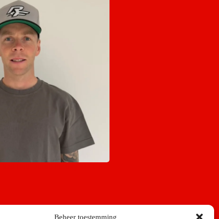
r Red Bull Ducati Factory MXGP
Beheer toestemming