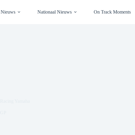
l Nieuws
Nationaal Nieuws
On Track Moments
K Racing Yamaha
GP