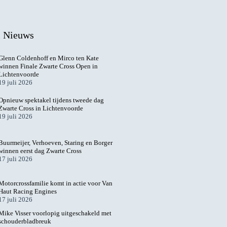
l Nieuws
Glenn Coldenhoff en Mirco ten Kate
winnen Finale Zwarte Cross Open in
Lichtenvoorde
19 juli 2026
Opnieuw spektakel tijdens tweede dag
Zwarte Cross in Lichtenvoorde
19 juli 2026
Buurmeijer, Verhoeven, Staring en Borger
winnen eerst dag Zwarte Cross
17 juli 2026
Motorcrossfamilie komt in actie voor Van
Haut Racing Engines
17 juli 2026
Mike Visser voorlopig uitgeschakeld met
schouderbladbreuk