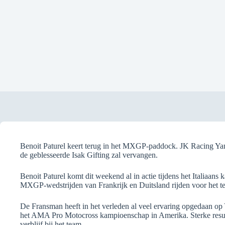
Benoit Paturel keert terug in het MXGP-paddock. JK Racing Yama
de geblesseerde Isak Gifting zal vervangen.
Benoit Paturel komt dit weekend al in actie tijdens het Italiaan
MXGP-wedstrijden van Frankrijk en Duitsland rijden voor het t
De Fransman heeft in het verleden al veel ervaring opgedaan op
het AMA Pro Motocross kampioenschap in Amerika. Sterke result
verblijf bij het team.