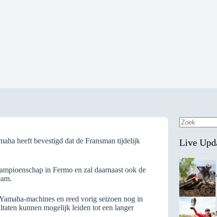
Geen
resultaten
ha heeft bevestigd dat de Fransman tijdelijk
Live Upd
s kampioenschap in Fermo en zal daarnaast ook de
eam.
 Yamaha-machines en reed vorig seizoen nog in
aten kunnen mogelijk leiden tot een langer