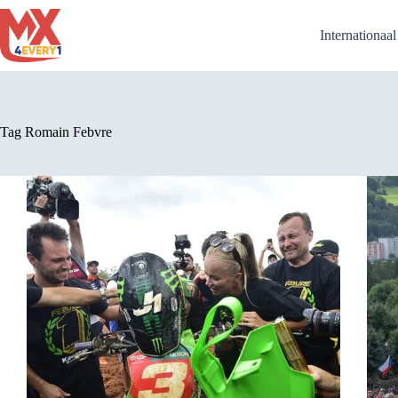
Ga
naar
Internationaa
de
inhoud
Tag
Romain Febvre