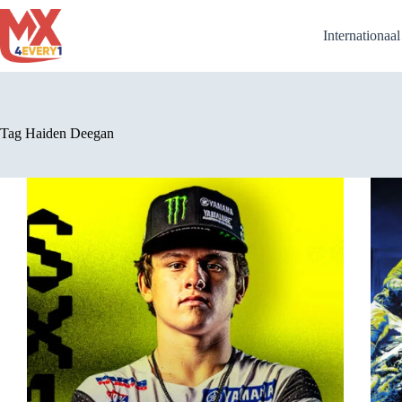
Ga
naar
Internationaa
de
inhoud
Tag
Haiden Deegan