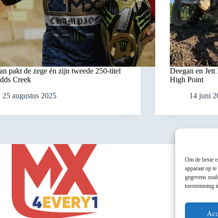
n pakt de zege én zijn tweede 250-titel
Deegan en Jett
udds Creek
High Point
25 augustus 2025
14 juni 
Om de beste er
apparaat op te
gegevens zoals
toestemming in
Acc