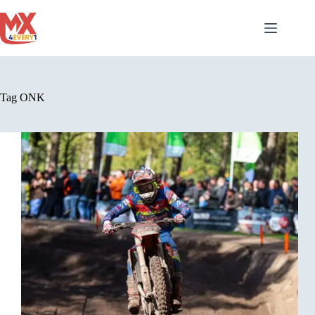
Ga
naar
de
inhoud
Tag
ONK